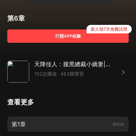
第6章
新人領7天免費試用
打開APP收聽
天降佳人：腹黑總裁小嬌妻|霸道|總裁|AI多播
102次播放
463條聲音
查看更多
第1章
6min