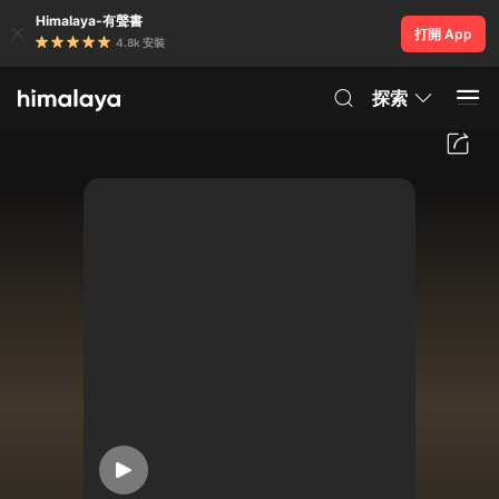
Himalaya-有聲書
打開 App
4.8k 安裝
探索