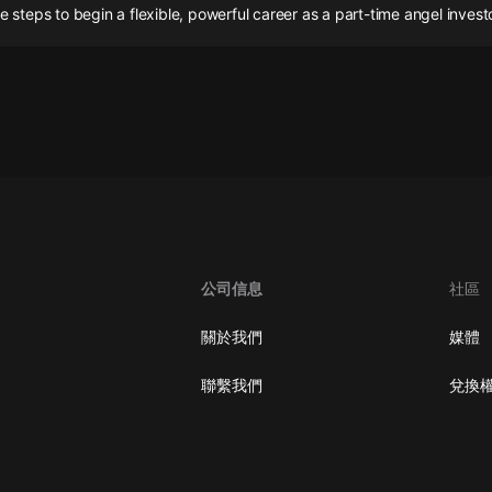
灰姑娘音樂
ve steps to begin a flexible, powerful career as a part-time angel investo
郭德綱於謙相聲全集
德雲社郭德綱相聲VIP
安全警長啦咘啦哆·假期篇|新篇章加
更|寶寶巴士故事
寶寶巴士
凡人修仙傳|楊洋主演影視原著|薑廣
濤配音多播版本
光合積木
公司信息
社區
摸金天師【第一季】（紫襟演播）
關於我們
媒體
有聲的紫襟
聯繫我們
兌換
無敵六皇子|爆笑穿越|無敵流皇子|安
燃領銜有聲小說
安燃