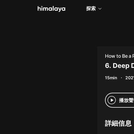
探索
全部
小說
個人成長
How to Be a 
相聲評書
6. Deep 
兒童
15min
202
歷史
情感治愈
播放聲
健康養生
商業財經
詳細信息
廣播劇