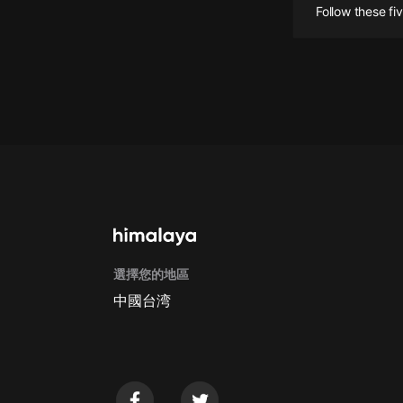
Follow these fi
懸疑
科幻
好書精講
外語
耽美
認知思維
人文
音樂
選擇您的地區
中國台湾
粵語
頭條
娛樂