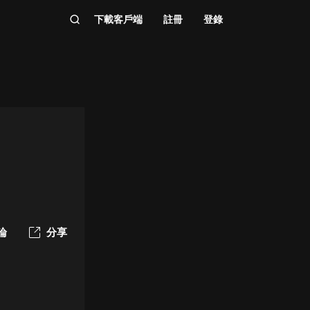
下載客戶端
註冊
登錄
論
分享