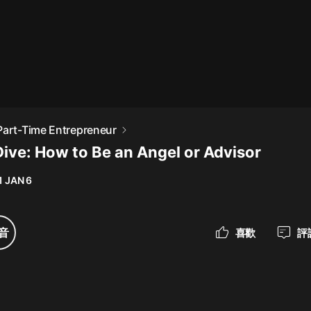
最佳女婿｜都市異能多人有聲劇｜一
種侃侃｜有聲小說
一種侃侃
米小圈上學記:一二三年級 | 暢銷出版
Part-Time Entrepreneur
物
Dive: How to Be an Angel or Advisor
米小圈
1 JAN 6
破壞者聯盟篇1-4季·猴子警長科學探
案記|寶寶巴士
寶寶巴士
音
喜歡
評
大奉打更人丨頭陀淵領銜多人有聲
劇|暢聽全集|王鶴棣、田曦薇主演影
視劇原著|賣報小郎君
頭陀淵講故事
總有這樣的歌只想一個人聽