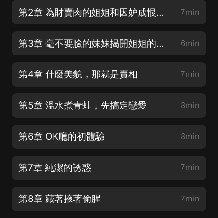
第2章 為財賣肉的姐姐和因妒成恨的妹妹
7min
第3章 毫不要臉的妹妹揭開姐姐的遮羞布
6min
第4章 什麼美貌，那就是賣相
7min
第5章 溫水煮青蛙，先搞定戀愛
8min
第6章 OK廳的初體驗
8min
第7章 純潔的誘惑
7min
第8章 藏著掖著偷腥
7min