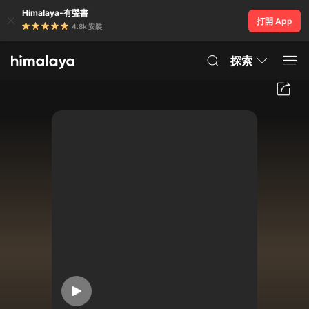
Himalaya-有聲書
打開 App
4.8k 安裝
探索