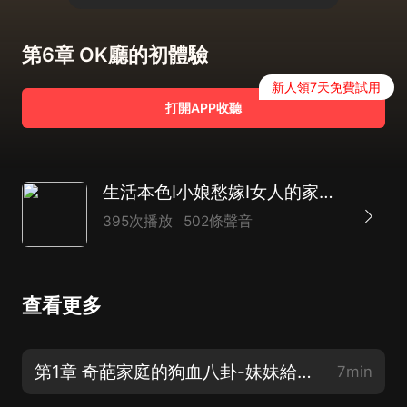
第6章 OK廳的初體驗
新人領7天免費試用
打開APP收聽
生活本色I小娘愁嫁I女人的家庭戰爭I婆婆媳婦小姑子
395次播放
502條聲音
查看更多
第1章 奇葩家庭的狗血八卦-妹妹給姐夫下藥
7min