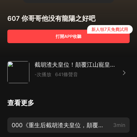
607 你哥哥他没有龍陽之好吧
新人領7天免費試用
打開APP收聽
截胡渣夫皇位！顛覆江山寵皇叔 | 古言宅鬥宮鬥
-次播放
641條聲音
查看更多
000《重生后截胡渣夫皇位，顛覆江山寵皇叔》預告片，求月票！求讚！求五星好評哦！
3min