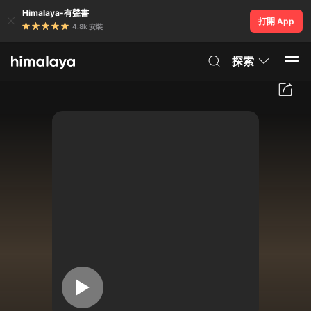
Himalaya-有聲書
打開 App
4.8k 安裝
探索