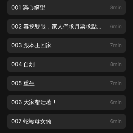
001 滿心絕望
8min
002 毒挖雙眼，家人們求月票求點讚求五星好評吧！
6min
003 跟本王回家
7min
004 自刎
8min
005 重生
7min
006 大家都活著！
6min
007 蛇蠍母女倆
6min