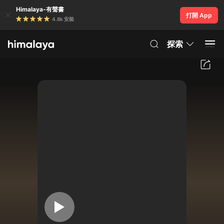
Himalaya-有聲書
打開 App
4.8k 安裝
探索