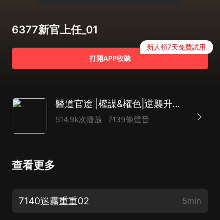
6377新官上任_01
新人領7天免費試用
打開APP收聽
醫道官途 |權謀&權色|逆襲升遷|平步青雲
514.9k次播放
7139條聲音
查看更多
7140迷霧重重02
5min