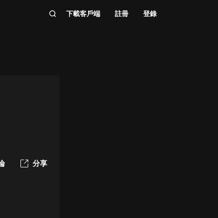
下載客戶端
註冊
登錄
論
分享