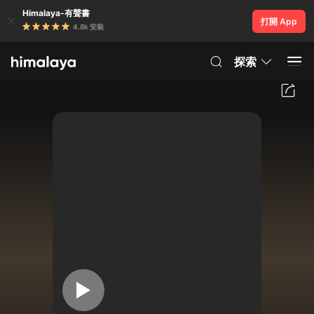
Himalaya-有聲書
打開 App
4.8k 安裝
探索