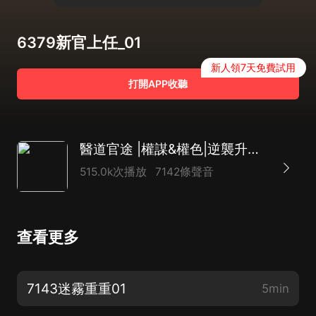
6379新官上任_01
新人領7天免費試用
打開APP收聽
醫道官途 |權謀&權色|逆襲升遷|平步青雲
515.0k次播放
7142條聲音
查看更多
7143迷霧重重01
5min