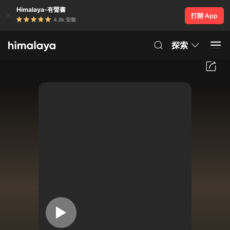
Himalaya-有聲書
打開 App
4.8k 安裝
探索