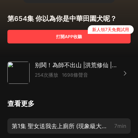
第654集 你以為你是中華田園犬呢？
新人領7天免費試用
打開APP收聽
别鬨！為師不出山 |洪荒修仙 | 爆笑腦補
254次播放
1698條聲音
查看更多
第1集 聖女送我去上廁所 (現象級大神作品，年度爆款)
7min