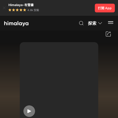
Himalaya-有聲書
打開 App
4.8k 安裝
探索