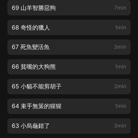
69 山羊智勝惡狗
7min
68 奇怪的獵人
1min
67 死魚變活魚
3min
66 貧嘴的大狗熊
1min
65 小貓不能剪胡子
2min
64 束手無策的猩猩
1min
63 小烏龜錯了
3min