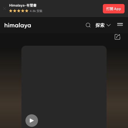
Himalaya-有聲書
打開 App
4.8k 安裝
探索