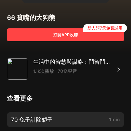
66 貧嘴的大狗熊
新人領7天免費試用
打開APP收聽
生活中的智慧與謀略：鬥智鬥勇的厚黑術｜洞察世俗與人性
1.1k次播放
70條聲音
查看更多
70 兔子計除獅子
1min