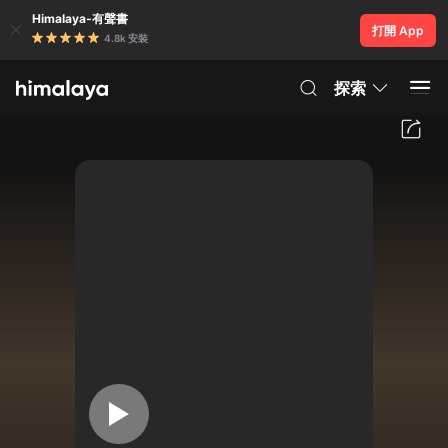
Himalaya-有聲書
打開 App
4.8k 安裝
探索