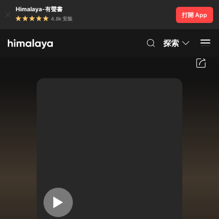
Himalaya-有聲書
打開 App
4.8k 安裝
探索