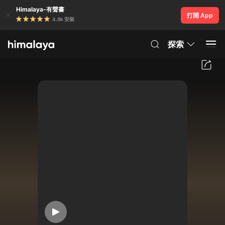
Himalaya-有聲書
打開 App
4.8k 安裝
探索