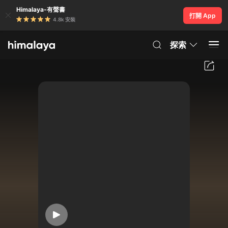
Himalaya-有聲書
打開 App
4.8k 安裝
探索