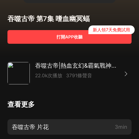
吞噬古帝 第7集 嗜血幽冥蝠
新人領7天免費試用
打開APP收聽
吞噬古帝|熱血玄幻&霸氣戰神＆復仇爽文|多人有聲劇
22.0k次播放
3791條聲音
查看更多
吞噬古帝 片花
3min