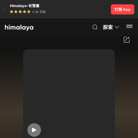
Himalaya-有聲書
打開 App
4.8k 安裝
探索