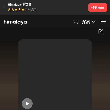
Himalaya-有聲書
打開 App
4.8k 安裝
探索