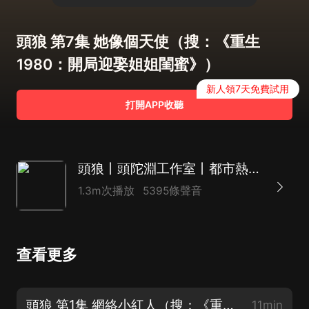
頭狼 第7集 她像個天使（搜：《重生
1980：開局迎娶姐姐閨蜜》）
新人領7天免費試用
打開APP收聽
頭狼丨頭陀淵工作室丨都市熱血爽文丨多人有聲劇
1.3m次播放
5395條聲音
查看更多
頭狼 第1集 網絡小紅人（搜：《重生 1980：開局迎娶姐姐閨蜜》）
11min