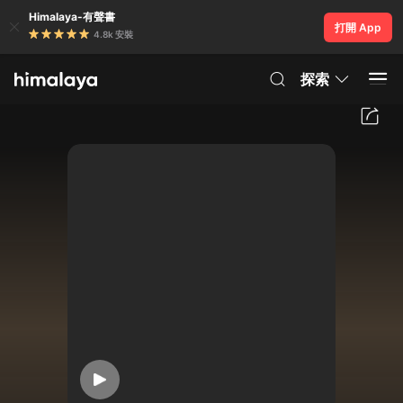
Himalaya-有聲書
打開 App
4.8k 安裝
探索