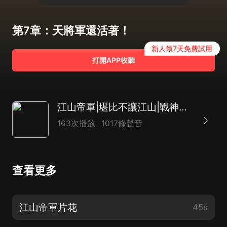
第7章：天將軍還活著！
新人領7天免費試用
打開APP收聽
江山帝軍|堪比不讓江山|戰神版慶余年|架空穿越智鬥爽文
163次播放
1017條聲音
查看更多
江山帝軍片花
45s