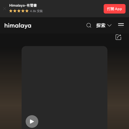
Himalaya-有聲書
打開 App
4.8k 安裝
探索