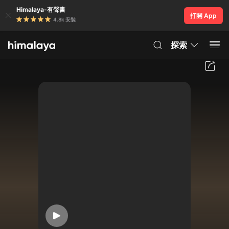
Himalaya-有聲書
打開 App
4.8k 安裝
探索