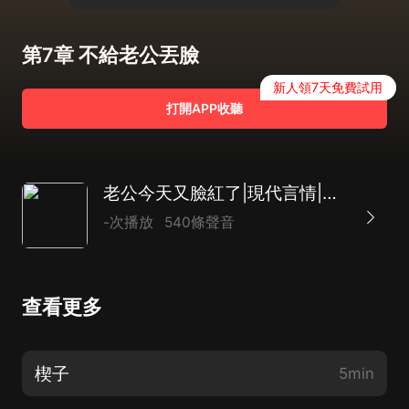
第7章 不給老公丟臉
新人領7天免費試用
打開APP收聽
老公今天又臉紅了|現代言情|歡喜冤家|爆笑|AI專輯
-次播放
540條聲音
查看更多
楔子
5min