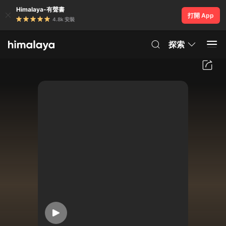
Himalaya-有聲書
打開 App
4.8k 安裝
探索