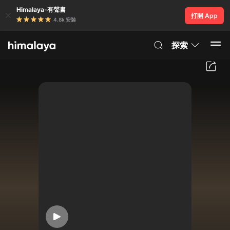
Himalaya-有聲書
打開 App
4.8k 安裝
探索