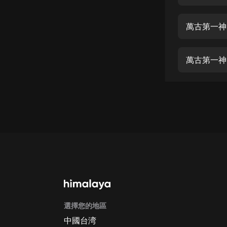
經典名著
人物傳記
萬古第一神 
電影
生活
萬古第一神 
英語
日語
課程
少兒教育
二次元
教育培訓
IT科技
選擇您的地區
汽車
中國台湾