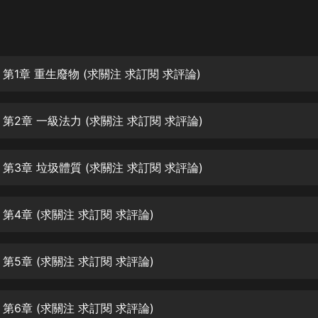
灰姑娘音樂
郭德綱於謙相聲全集
德雲社郭德綱相聲VIP
第1章 重生廢物 (求關注 求訂閱 求評論)
安全警長啦咘啦哆·假期篇|新篇章加
更|寶寶巴士故事
第2章 一級法力 (求關注 求訂閱 求評論)
寶寶巴士
凡人修仙傳|楊洋主演影視原著|薑廣
濤配音多播版本
第3章 垃圾體質 (求關注 求訂閱 求評論)
光合積木
第4章 (求關注 求訂閱 求評論)
摸金天師【第一季】（紫襟演播）
有聲的紫襟
第5章 (求關注 求訂閱 求評論)
無敵六皇子|爆笑穿越|無敵流皇子|安
燃領銜有聲小說
安燃
第6章 (求關注 求訂閱 求評論)