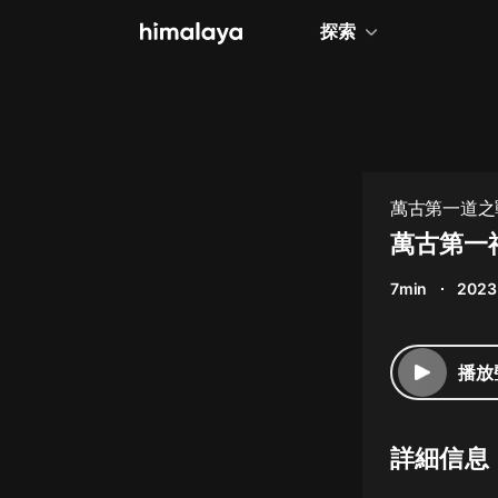
探索
全部
小說
個人成長
萬古第一道之
相聲評書
萬古第一神
兒童
7min
2023
歷史
情感治愈
播放
健康養生
商業財經
詳細信息
廣播劇