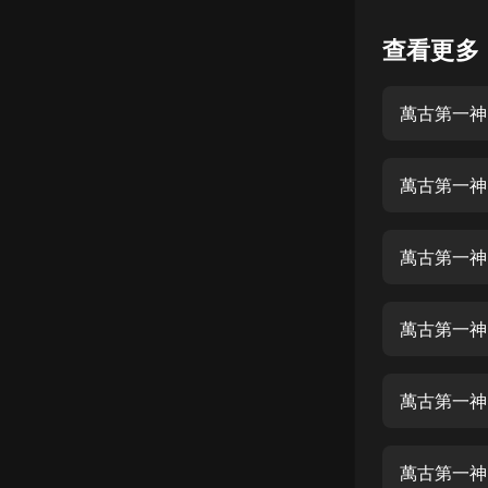
懸疑
查看更多
科幻
萬古第一神 
好書精講
外語
萬古第一神 
耽美
認知思維
萬古第一神 
人文
音樂
萬古第一神 
粵語
萬古第一神 
頭條
娛樂
萬古第一神 