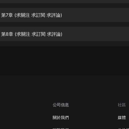
生命科學篇1-2·猴子警長科學探案記|
寶寶巴士科普
寶寶巴士
第7章 (求關注 求訂閱 求評論)
【新民間劇場】我的老千江湖｜ 有聲
的紫襟｜ 魔幻千手
第8章 (求關注 求訂閱 求評論)
有聲的紫襟
《夜色鋼琴曲》
夜色鋼琴曲趙海洋
太荒吞天訣丨熱血玄幻丨紫襟領銜有
聲劇
有聲的紫襟
嫡女貴嫁 | 一刀蘇蘇團隊制作 | 古言
宮鬥重生爽文 多人有聲劇
公司信息
社區
一刀蘇蘇
中國大案紀實 | 每日一驚案！真實案
關於我們
媒體
件恐怖刑偵尚文
大舌頭尚文