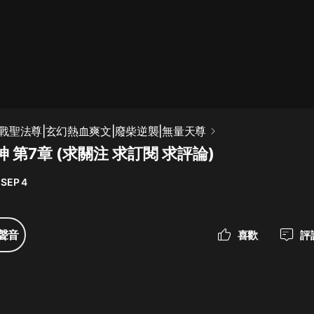
最佳女婿｜都市異能多人有聲劇｜一
種侃侃｜有聲小說
一種侃侃
米小圈上學記:一二三年級 | 暢銷出版
戰聖法尊|玄幻熱血爽文|廢柴逆襲|無量天尊
物
 第7章 (求關注 求訂閱 求評論)
米小圈
 SEP 4
破壞者聯盟篇1-4季·猴子警長科學探
案記|寶寶巴士
寶寶巴士
聲音
喜歡
評
大奉打更人丨頭陀淵領銜多人有聲
劇|暢聽全集|王鶴棣、田曦薇主演影
視劇原著|賣報小郎君
頭陀淵講故事
總有這樣的歌只想一個人聽