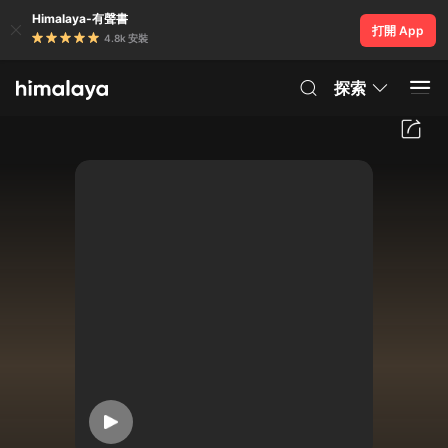
Himalaya-有聲書
打開 App
4.8k 安裝
探索