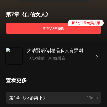
第7章《自信女人》
新人領7天免費試用
打開APP收聽
大清賢后傳|精品多人有聲劇
107次播放
361條聲音
查看更多
第1章《秋節架下》
10min