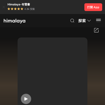
Himalaya-有聲書
打開 App
4.8k 安裝
探索