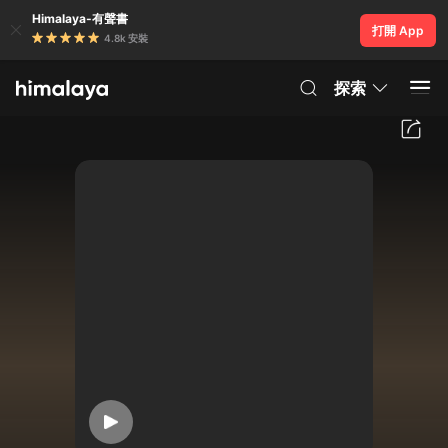
Himalaya-有聲書
打開 App
4.8k 安裝
探索