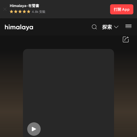
Himalaya-有聲書
打開 App
4.8k 安裝
探索