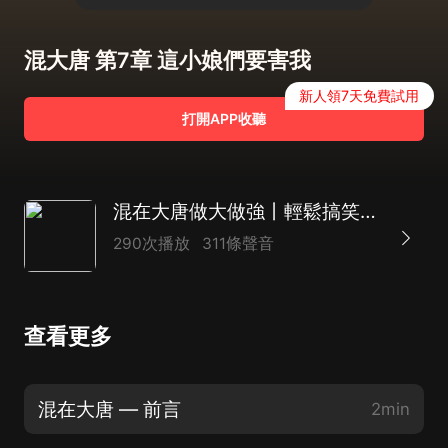
混大唐 第7章 這小娘們要害我
新人領7天免費試用
打開APP收聽
混在大唐做大做強丨輕鬆搞笑&幽默戲說丨苟著發財穿越唐朝
290次播放
311條聲音
查看更多
混在大唐 — 前言
2min