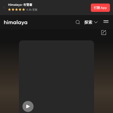
Himalaya-有聲書
打開 App
4.8k 安裝
探索