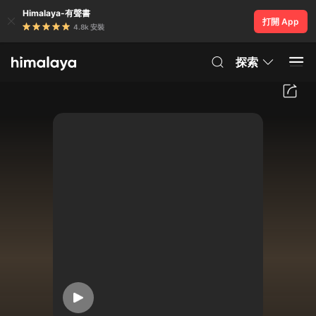
Himalaya-有聲書
打開 App
4.8k 安裝
探索