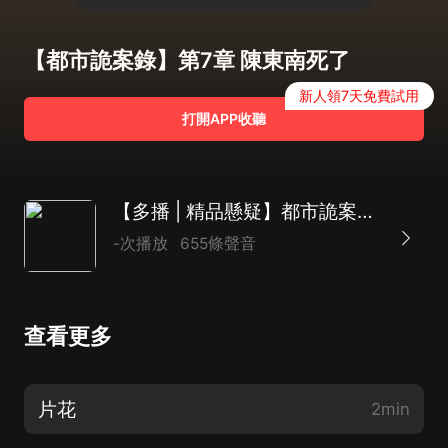
【都市詭案錄】第7章 陳東南死了
新人領7天免費試用
打開APP收聽
【多播 | 精品懸疑】都市詭案錄 | 恐怖懸疑
-次播放
655條聲音
查看更多
片花
2min