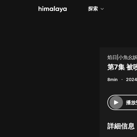
探索
全部
小說
個人成長
焰日|小魚幺
相聲評書
第7集 被
兒童
8min
2024
歷史
情感治愈
播放
健康養生
商業財經
詳細信息
廣播劇