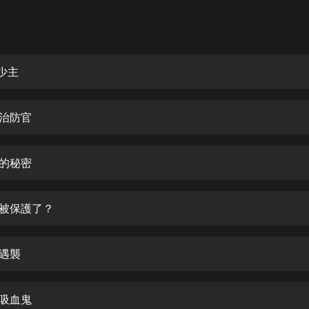
灰姑娘音樂
郭德綱於謙相聲全集
德雲社郭德綱相聲VIP
少主
安全警長啦咘啦哆·假期篇|新篇章加
更|寶寶巴士故事
見治防官
寶寶巴士
凡人修仙傳|楊洋主演影視原著|薑廣
濤配音多播版本
行的秘密
光合積木
是被保護了？
摸金天師【第一季】（紫襟演播）
有聲的紫襟
夜遇襲
無敵六皇子|爆笑穿越|無敵流皇子|安
燃領銜有聲小說
安燃
是吸血鬼