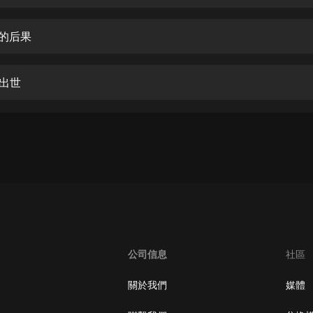
生命科學篇1-2·猴子警長科學探案記|
寶寶巴士科普
寶寶巴士
咬的后果
【新民間劇場】我的老千江湖｜ 有聲
的紫襟｜ 魔幻千手
族出世
有聲的紫襟
《夜色鋼琴曲》
夜色鋼琴曲趙海洋
太荒吞天訣丨熱血玄幻丨紫襟領銜有
聲劇
有聲的紫襟
嫡女貴嫁 | 一刀蘇蘇團隊制作 | 古言
宮鬥重生爽文 多人有聲劇
公司信息
社區
一刀蘇蘇
中國大案紀實 | 每日一驚案！真實案
關於我們
媒體
件恐怖刑偵尚文
大舌頭尚文