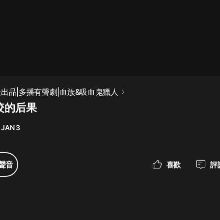
最佳女婿｜都市異能多人有聲劇｜一
種侃侃｜有聲小說
一種侃侃
米小圈上學記:一二三年級 | 暢銷出版
妖出品|多播有聲劇|血族&吸血鬼獵人
物
咬的后果
米小圈
 JAN 3
破壞者聯盟篇1-4季·猴子警長科學探
案記|寶寶巴士
寶寶巴士
聲音
喜歡
評
大奉打更人丨頭陀淵領銜多人有聲
劇|暢聽全集|王鶴棣、田曦薇主演影
視劇原著|賣報小郎君
頭陀淵講故事
總有這樣的歌只想一個人聽