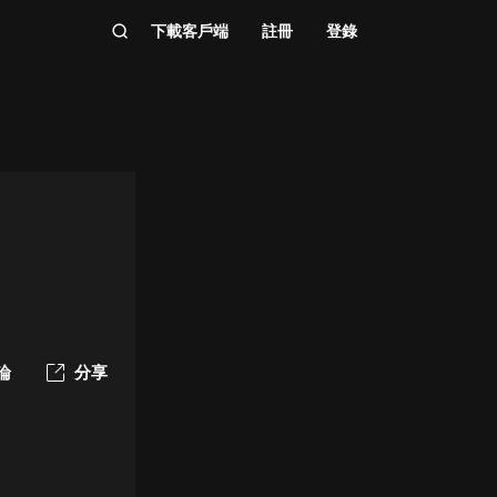
下載客戶端
註冊
登錄
論
分享