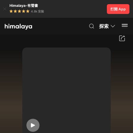
Himalaya-有聲書
打開 App
4.8k 安裝
探索