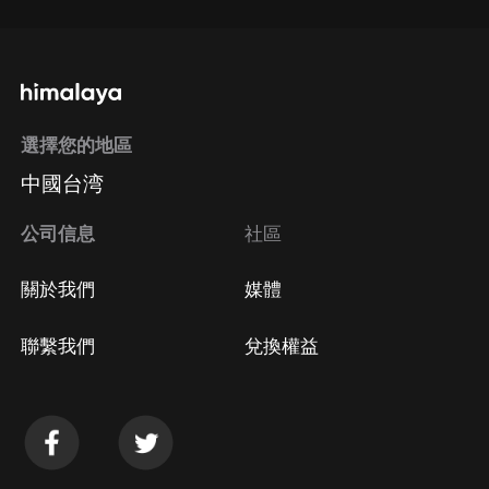
選擇您的地區
中國台湾
公司信息
社區
關於我們
媒體
聯繫我們
兌換權益