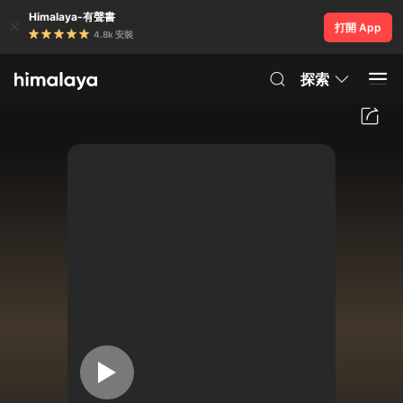
Himalaya-有聲書
打開 App
4.8k 安裝
探索