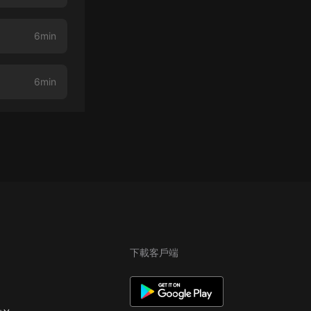
6min
6min
下載客戶端