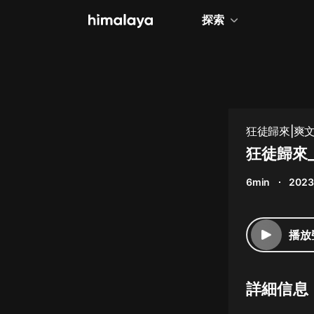
探索
全部
小說
個人成長
狂徒歸來|爽文
相聲評書
狂徒歸來_
兒童
6min
2023
歷史
情感治愈
播放
健康養生
商業財經
詳細信息
廣播劇