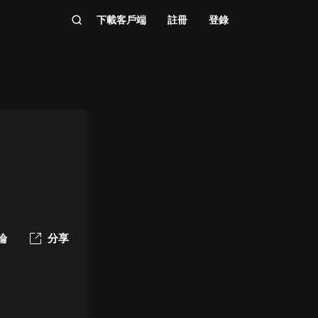
下載客戶端
註冊
登錄
論
分享