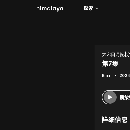
探索
全部
小說
個人成長
大宋日月記|穿
相聲評書
第7集
兒童
8min
2024
歷史
情感治愈
播放
健康養生
商業財經
詳細信息
廣播劇