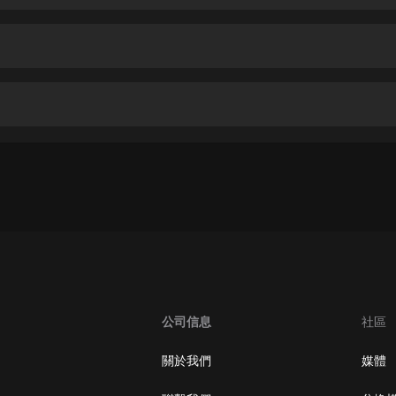
生命科學篇1-2·猴子警長科學探案記|
寶寶巴士科普
寶寶巴士
【新民間劇場】我的老千江湖｜ 有聲
的紫襟｜ 魔幻千手
有聲的紫襟
《夜色鋼琴曲》
夜色鋼琴曲趙海洋
太荒吞天訣丨熱血玄幻丨紫襟領銜有
聲劇
有聲的紫襟
嫡女貴嫁 | 一刀蘇蘇團隊制作 | 古言
宮鬥重生爽文 多人有聲劇
公司信息
社區
一刀蘇蘇
中國大案紀實 | 每日一驚案！真實案
關於我們
媒體
件恐怖刑偵尚文
大舌頭尚文