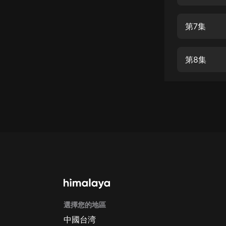
經典名著
人物傳記
第7集
電影
生活
第8集
英語
日語
課程
少兒教育
二次元
教育培訓
IT科技
選擇您的地區
汽車
中國台湾