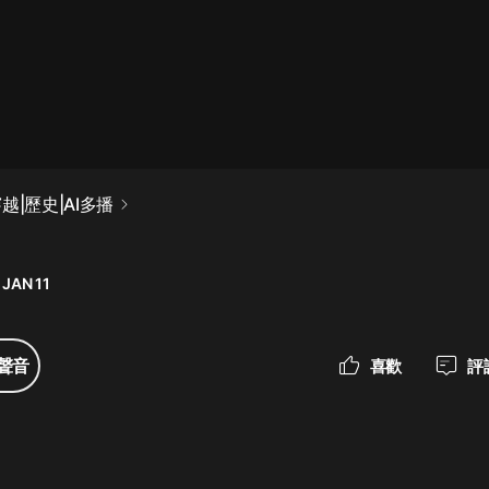
最佳女婿｜都市異能多人有聲劇｜一
種侃侃｜有聲小說
一種侃侃
米小圈上學記:一二三年級 | 暢銷出版
越|歷史|AI多播
物
米小圈
 JAN 11
破壞者聯盟篇1-4季·猴子警長科學探
案記|寶寶巴士
寶寶巴士
聲音
喜歡
評
大奉打更人丨頭陀淵領銜多人有聲
劇|暢聽全集|王鶴棣、田曦薇主演影
視劇原著|賣報小郎君
頭陀淵講故事
總有這樣的歌只想一個人聽