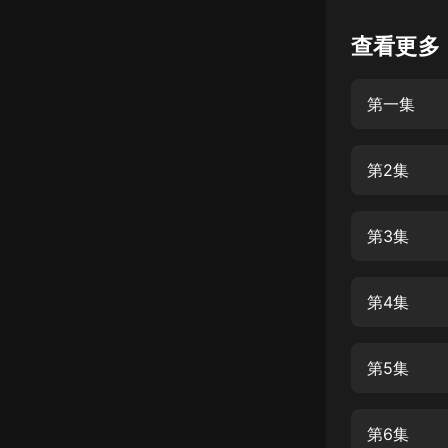
懸疑
查看更多
科幻
第一集
好書精講
外語
第2集
耽美
認知思維
第3集
人文
音樂
第4集
粵語
第5集
頭條
娛樂
第6集