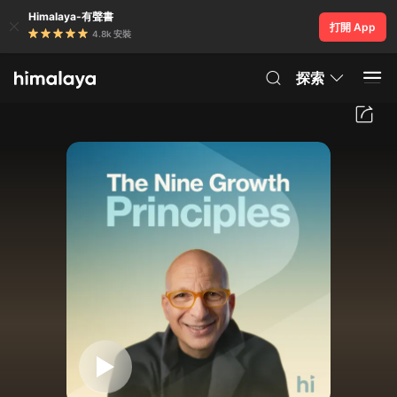
Himalaya-有聲書
打開 App
4.8k 安裝
探索