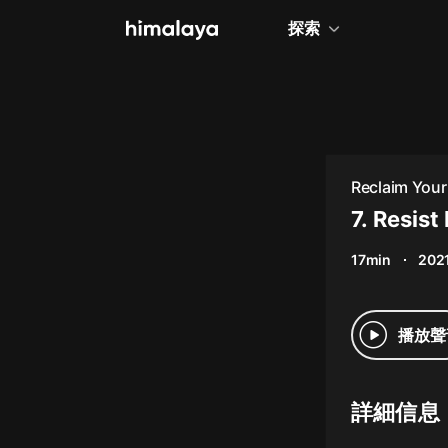
探索
全部
小說
個人成長
Reclaim Your
相聲評書
7. Resist
兒童
17min
2021
歷史
情感治愈
播放聲
健康養生
商業財經
詳細信息
廣播劇