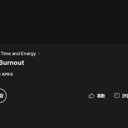
最佳女婿｜都市異能多人有聲劇｜一
種侃侃｜有聲小說
一種侃侃
米小圈上學記:一二三年級 | 暢銷出版
 Time and Energy
物
 Burnout
米小圈
 APR 6
破壞者聯盟篇1-4季·猴子警長科學探
案記|寶寶巴士
寶寶巴士
音
喜歡
評
大奉打更人丨頭陀淵領銜多人有聲
劇|暢聽全集|王鶴棣、田曦薇主演影
視劇原著|賣報小郎君
頭陀淵講故事
總有這樣的歌只想一個人聽