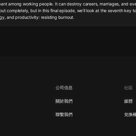
灰姑娘音樂
pant among working people. It can destroy careers, marriages, and eve
ut completely, but in this final episode, we’ll look at the seventh key t
gy, and productivity: resisting burnout.
郭德綱於謙相聲全集
德雲社郭德綱相聲VIP
安全警長啦咘啦哆·假期篇|新篇章加
更|寶寶巴士故事
寶寶巴士
凡人修仙傳|楊洋主演影視原著|薑廣
濤配音多播版本
光合積木
公司信息
社區
摸金天師【第一季】（紫襟演播）
有聲的紫襟
關於我們
媒體
無敵六皇子|爆笑穿越|無敵流皇子|安
聯繫我們
兌換
燃領銜有聲小說
安燃