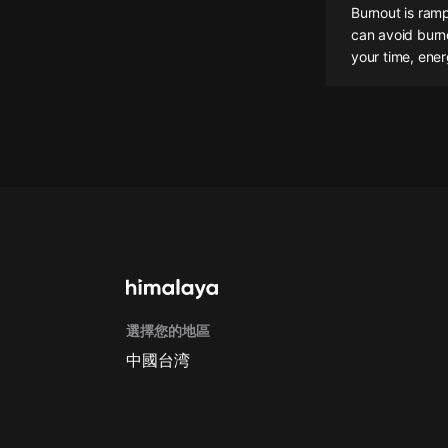
Burnout is ram
懸疑
can avoid burno
your time, ener
科幻
好書精講
外語
耽美
認知思維
人文
音樂
選擇您的地區
粵語
中國台湾
頭條
娛樂