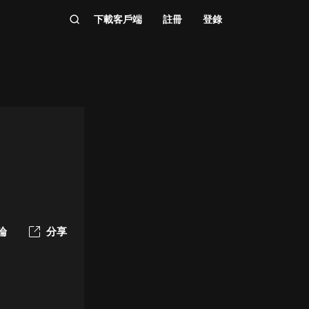
下載客戶端
註冊
登錄
論
分享