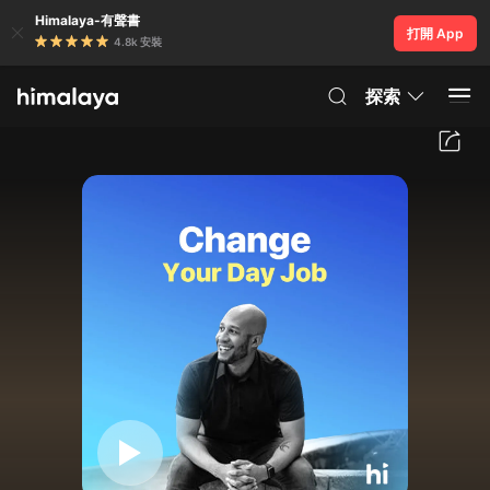
Himalaya-有聲書
打開 App
4.8k 安裝
探索