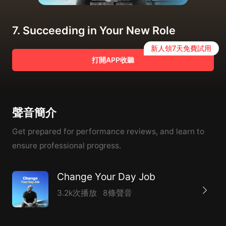
7. Succeeding in Your New Role
新人領7天免費試用
打開APP收聽
聲音簡介
Get prepared for performance reviews, and learn to
ensure professional progress.
Change Your Day Job
3.2k次播放
8條聲音