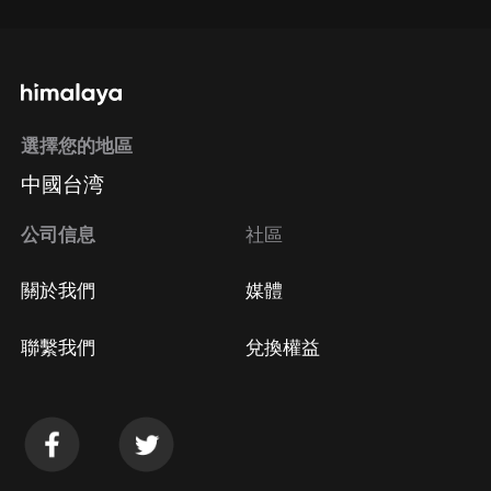
選擇您的地區
中國台湾
公司信息
社區
關於我們
媒體
聯繫我們
兌換權益