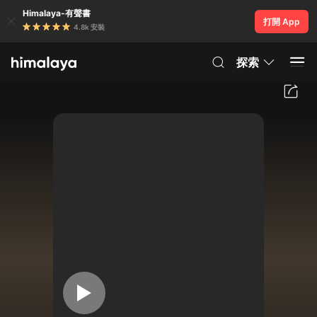
Himalaya-有聲書
打開 App
4.8k 安裝
探索