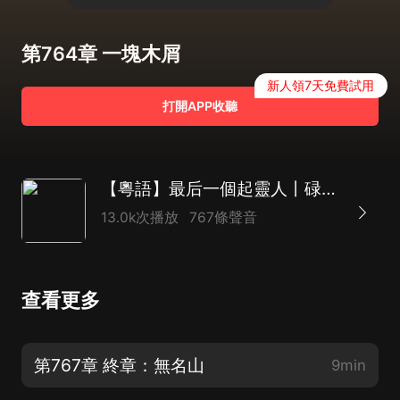
第764章 一塊木屑
新人領7天免費試用
打開APP收聽
【粵語】最后一個起靈人丨碌斌演播丨民間怪談丨鬼故事
13.0k次播放
767條聲音
查看更多
第767章 終章：無名山
9min