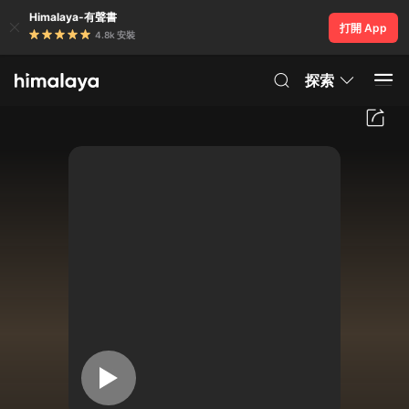
Himalaya-有聲書
打開 App
4.8k 安裝
探索