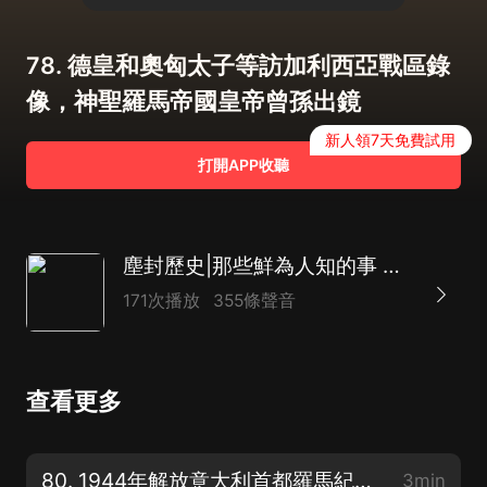
78. 德皇和奧匈太子等訪加利西亞戰區錄
像，神聖羅馬帝國皇帝曾孫出鏡
新人領7天免費試用
打開APP收聽
塵封歷史|那些鮮為人知的事 軍事紀實 政壇人物
171次播放
355條聲音
查看更多
80. 1944年解放意大利首都羅馬紀實錄像：“王冠行動”戰鬥及入城現場
3min