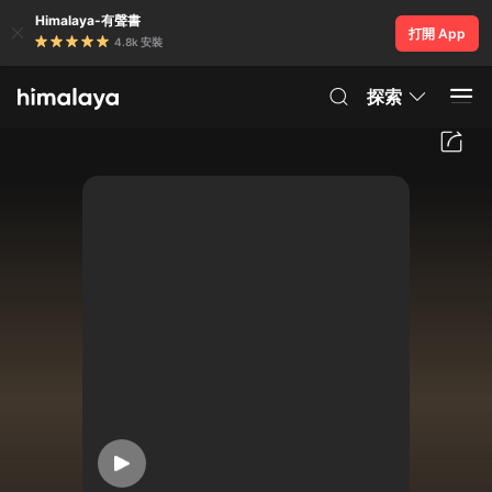
Himalaya-有聲書
打開 App
4.8k 安裝
探索