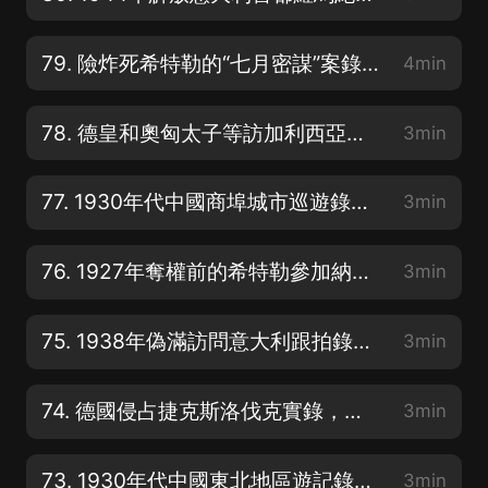
79. 險炸死希特勒的“七月密謀”案錄像，納粹院長法庭上咆哮辱罵被告
4min
78. 德皇和奧匈太子等訪加利西亞戰區錄像，神聖羅馬帝國皇帝曾孫出鏡
3min
77. 1930年代中國商埠城市巡遊錄像，山東青島和江蘇蘇州等地
3min
76. 1927年奪權前的希特勒參加納粹黨代會錄像，啤酒館暴動參與者出鏡
3min
75. 1938年偽滿訪問意大利跟拍錄像，漢奸韓雲階被攔停兩次
3min
74. 德國侵占捷克斯洛伐克實錄，總統夜訪柏林、希特勒和德軍進入首都
3min
73. 1930年代中國東北地區遊記錄像，滿洲里和大連等地鏡頭
3min