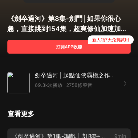
《劍卒過河》第8集-劍鬥│如果你很心
急，直接跳到154集，超爽修仙加速加
速！
新人領7天免費試用
打開APP收聽
劍卒過河 | 起點仙俠霸榜之作&朱宇演播丨有聲劇
69.3k次播放
2758條聲音
查看更多
《劍卒過河》第1集-調戲 │ 訂閱評論轉發，抽666現金紅包！
9min