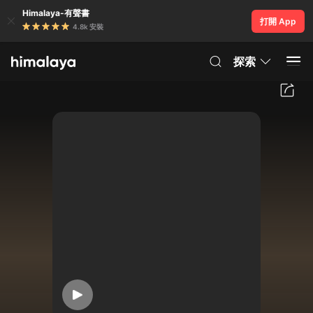
Himalaya-有聲書
打開 App
4.8k 安裝
探索