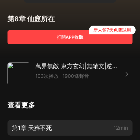
第8章 仙窟所在
新人領7天免費試用
打開APP收聽
萬界無敵|東方玄幻|無敵文|逆襲|AI專輯
103次播放
1900條聲音
查看更多
第1章 天葬不死
12min