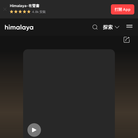
Himalaya-有聲書
打開 App
4.8k 安裝
探索