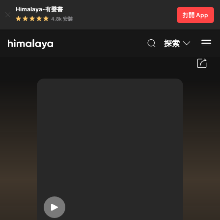
Himalaya-有聲書
打開 App
4.8k 安裝
探索