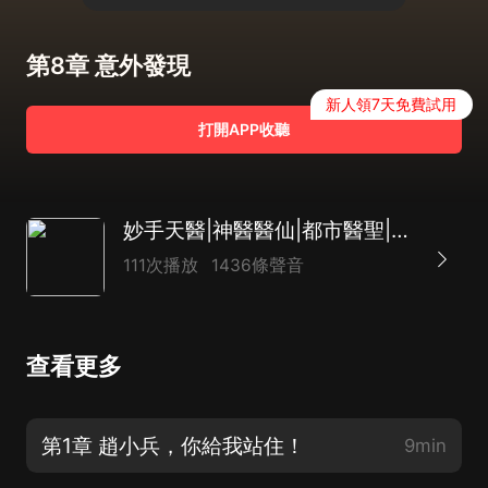
第8章 意外發現
新人領7天免費試用
打開APP收聽
妙手天醫|神醫醫仙|都市醫聖|屌絲|透
111次播放
1436條聲音
查看更多
第1章 趙小兵，你給我站住！
9min