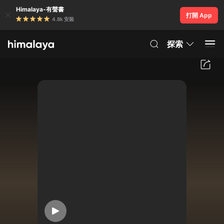
Himalaya-有聲書
打開 App
4.8k 安裝
探索