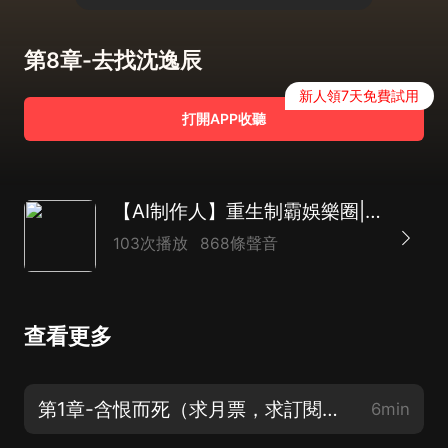
第8章-去找沈逸辰
新人領7天免費試用
打開APP收聽
【AI制作人】重生制霸娛樂圈|重生|女強（精品AI多播）
103次播放
868條聲音
查看更多
第1章-含恨而死（求月票，求訂閱，求打賞，求關注）
6min