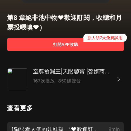
第8 章絕非池中物❤歡迎訂閱，收聽和月
票投喂噢❤）
新人領7天免費試用
打開APP收聽
至尊撿漏王|天眼鑒寶 |贅婿商戰 |都市爽文 |AI
167次播放
850條聲音
查看更多
1狗眼看人低的娃娃親 （❤歡迎訂閱，收聽和月票投喂噢❤）
8min