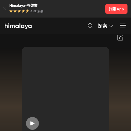
Himalaya-有聲書
打開 App
4.8k 安裝
探索