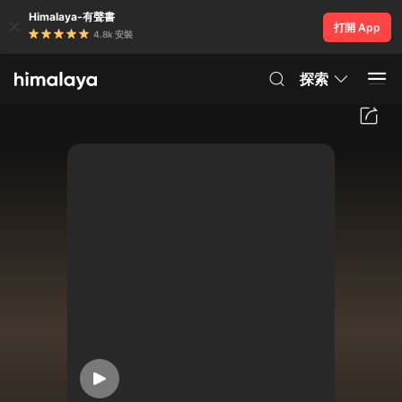
Himalaya-有聲書
打開 App
4.8k 安裝
探索