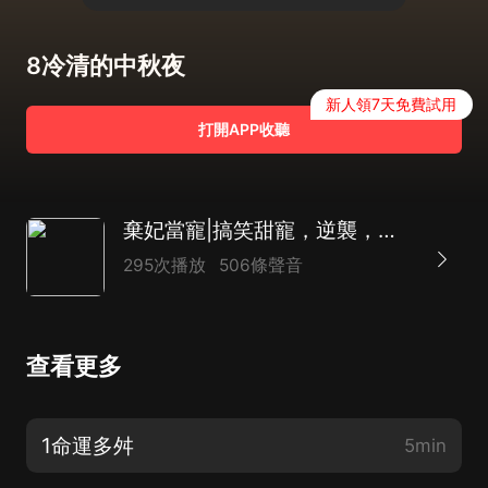
8冷清的中秋夜
新人領7天免費試用
打開APP收聽
棄妃當寵|搞笑甜寵，逆襲，重生權謀
295次播放
506條聲音
查看更多
1命運多舛
5min