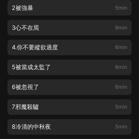
2被強暴
5min
3心不在焉
6min
4.你不要縱欲過度
6min
5被當成太監了
6min
6被忽視了
6min
7邪魔殺驢
5min
8冷清的中秋夜
5min