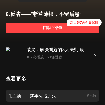
8.反省——“斬草除根，不留后患”
新人領7天免費試用
打開APP收聽
破局：解決問題的8大法則|最實用的謀略智慧
102次播放
58條聲音
查看更多
1.主動——遇事先找方法
8min