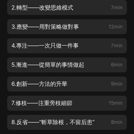
2.轉型——改變思維模式
7min
3.應變——用對策略做對事
12min
4.專注——一次只做一件事
7min
5.漸進——從簡單的事情做起
6min
6.創新——方法的升華
9min
7.修枝——注重旁枝細節
15min
8.反省——“斬草除根，不留后患”
8min