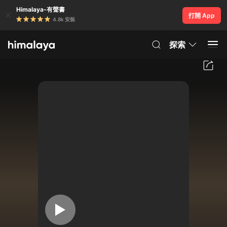
Himalaya-有聲書
打開 App
4.8k 安裝
探索