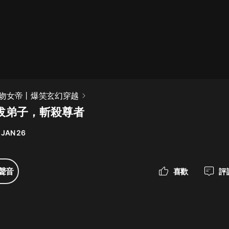
最佳女婿｜都市異能多人有聲劇｜一
種侃侃｜有聲小說
一種侃侃
米小圈上學記:一二三年級 | 暢銷出版
吻女帝丨爆笑玄幻穿越
物
選拔弟子，斬殺尊者
米小圈
 JAN 26
破壞者聯盟篇1-4季·猴子警長科學探
案記|寶寶巴士
寶寶巴士
聲音
喜歡
評
大奉打更人丨頭陀淵領銜多人有聲
劇|暢聽全集|王鶴棣、田曦薇主演影
視劇原著|賣報小郎君
頭陀淵講故事
總有這樣的歌只想一個人聽