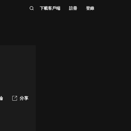
下載客戶端
註冊
登錄
論
分享