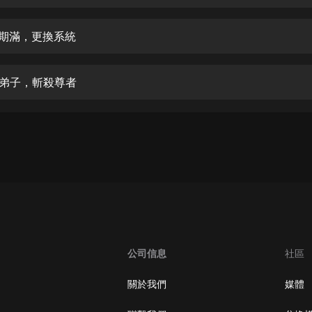
生命科學篇1-2·猴子警長科學探案記|
寶寶巴士科普
寶寶巴士
日期滿，更換系統
【新民間劇場】我的老千江湖｜ 有聲
的紫襟｜ 魔幻千手
拔弟子，斬殺尊者
有聲的紫襟
《夜色鋼琴曲》
夜色鋼琴曲趙海洋
太荒吞天訣丨熱血玄幻丨紫襟領銜有
聲劇
有聲的紫襟
嫡女貴嫁 | 一刀蘇蘇團隊制作 | 古言
宮鬥重生爽文 多人有聲劇
公司信息
社區
一刀蘇蘇
中國大案紀實 | 每日一驚案！真實案
關於我們
媒體
件恐怖刑偵尚文
大舌頭尚文