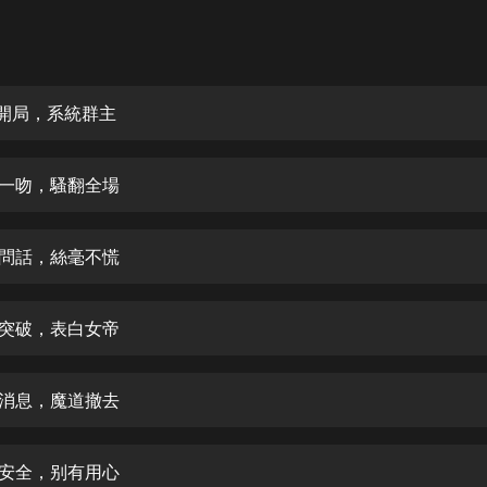
灰姑娘音樂
郭德綱於謙相聲全集
德雲社郭德綱相聲VIP
催開局，系統群主
安全警長啦咘啦哆·假期篇|新篇章加
更|寶寶巴士故事
頭一吻，騷翻全場
寶寶巴士
凡人修仙傳|楊洋主演影視原著|薑廣
濤配音多播版本
帝問話，絲毫不慌
光合積木
連突破，表白女帝
摸金天師【第一季】（紫襟演播）
有聲的紫襟
到消息，魔道撤去
無敵六皇子|爆笑穿越|無敵流皇子|安
燃領銜有聲小說
安燃
底安全，别有用心