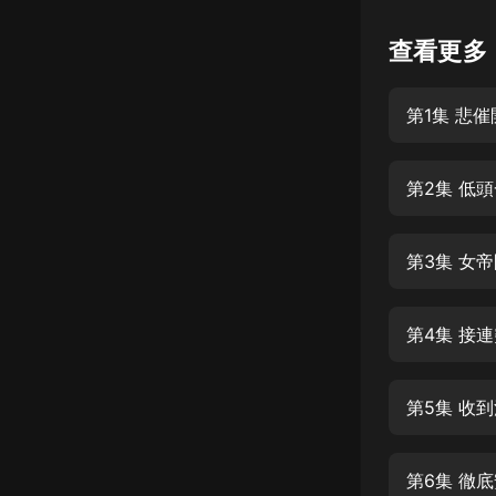
懸疑
查看更多
科幻
第1集 悲
好書精講
外語
第2集 低
耽美
認知思維
第3集 女
人文
音樂
第4集 接
粵語
第5集 收
頭條
娛樂
第6集 徹