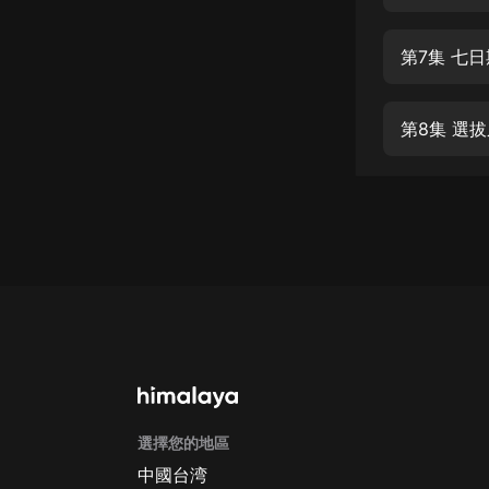
經典名著
人物傳記
第7集 七
電影
生活
第8集 選
英語
日語
課程
少兒教育
二次元
教育培訓
IT科技
選擇您的地區
汽車
中國台湾