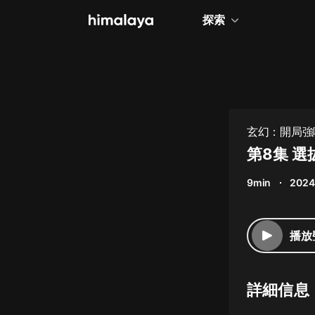
探索
全部
小說
個人成長
玄幻：開局強
相聲評書
第8集 
兒童
9min
2024
歷史
情感治愈
播放
健康養生
商業財經
詳細信息
廣播劇