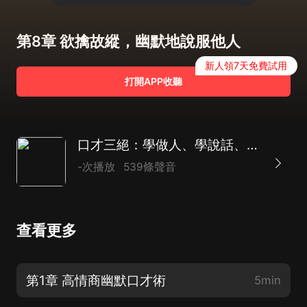
第8章 欲擒故縱，幽默地說服他人
新人領7天免費試用
打開APP收聽
口才三絕：學做人、學說話、學辦事 | 為人三會 修心三不 成功三智 個人提升
-次播放
539條聲音
查看更多
第1章 高情商幽默口才術
5min