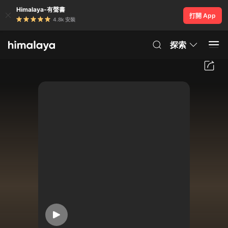
Himalaya-有聲書
打開 App
4.8k 安裝
探索