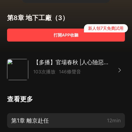
第8章 地下工廠（3）
新人領7天免費試用
打開APP收聽
【多播】官場春秋 |人心險惡、冷暖，令人欲罷不能的官場生活
103次播放
146條聲音
查看更多
第1章 離京赴任
12min