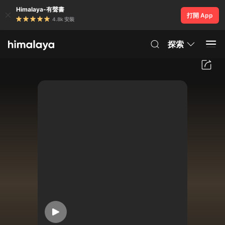
Himalaya-有聲書
打開 App
4.8k 安裝
探索